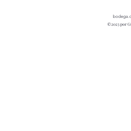
bodega.
©2023 por G