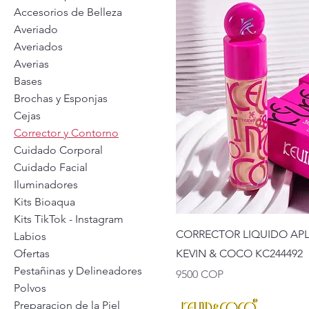
Accesorios de Belleza
Averiado
Averiados
Averias
Bases
Brochas y Esponjas
Cejas
Corrector y Contorno
Cuidado Corporal
Cuidado Facial
Iluminadores
Kits Bioaqua
Kits TikTok - Instagram
CORRECTOR LIQUIDO AP
Labios
Ofertas
KEVIN & COCO KC244492
Pestañinas y Delineadores
Precio
9500 COP
Polvos
Preparacion de la Piel