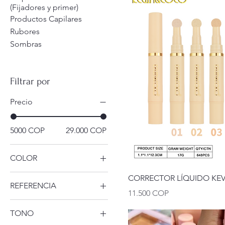
(Fijadores y primer)
Productos Capilares
Rubores
Sombras
Filtrar por
Precio
5000 COP
29.000 COP
COLOR
01
CORRECTOR LÍQUIDO KE
REFERENCIA
02
Precio
11.500 COP
01
03
TONO
02
04