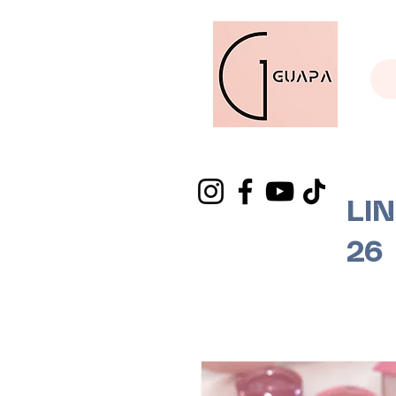
LI
26