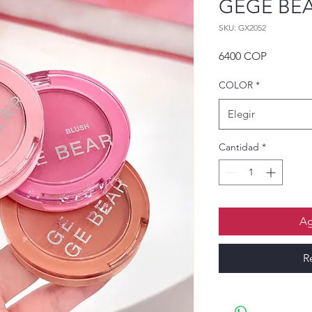
GEGE BEA
SKU: GX2052
Precio
6400 COP
COLOR
*
Elegir
Cantidad
*
Ag
R