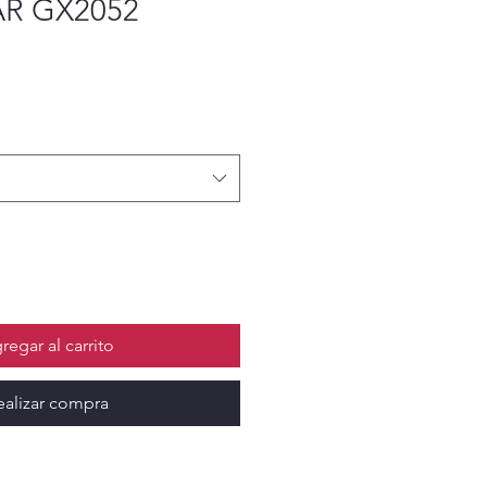
R GX2052
regar al carrito
ealizar compra