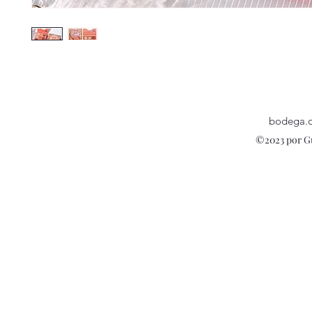
bodega.
©2023 por G