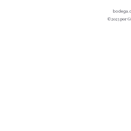
bodega.
©2023 por G