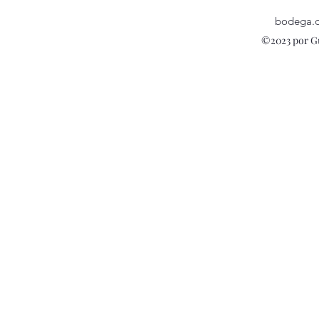
bodega.
©2023 por G